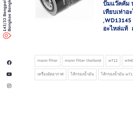
Bangkae Bangkok
143/32 Bangpai
ปั๊มแว๊คคั่
เทียบเท่าอ
,WD13145 ,
อะไหล่แท้ 
mann filter
mann filter thailand
w712
w94
เครื่องอัดอากาศ
ไส้กรองน้ำมัน
ไส้กรองน้ำมัน w71