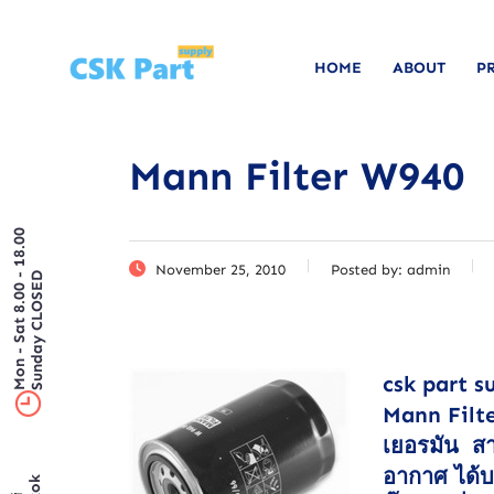
HOME
ABOUT
P
Mann Filter W940
Mon - Sat 8.00 - 18.00
November 25, 2010
Posted by:
admin
Sunday CLOSED
csk part s
Mann Filte
เยอรมัน สา
อากาศ ได้บ