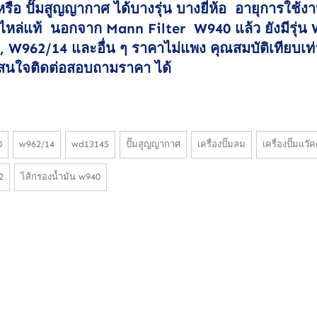
ม หรือ ปั๊มสูญญากาศ ได้บางรุ่น บางยี่ห้อ อายุการใช้ง
ะไหล่แท้ นอกจาก Mann Filter W940 แล้ว ยังมีรุ่น
 W962/14 และอื่น ๆ ราคาไม่แพง คุณสมบัติเทียบเท่
สนใจติดต่อสอบถามราคา ได้
0
w962/14
wd13145
ปั๊มสูญญากาศ
เครื่องปั๊มลม
เครื่องปั๊มแว๊ค
2
ไส้กรองน้ำมัน w940