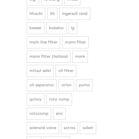
hitachi
ihi
ingersoll rand
kaeser
kobelco
lg
main line filter
mann filter
mann filter thailand
mark
mitsui seiki
oil filter
oil separator
orion
puma
quincy
roto comp
rotocomp
smc
solenoid valve
sotras
sullair