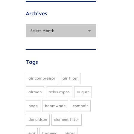
Archives
Select Month
Tags
air compressor
air filter
airman
atlas copco
august
boge
boomwade
compair
donaldson
element filter
elgi
fu-sheng
hiross