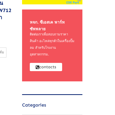
าน
 W712
า
หจก. ซีเอสเค พาร์ท
ซัพพลาย
ติดต่อเราเพื่อสอบถามราคา
สินค้า อะไหล่ทุกตัวในเครื่องปั๊ม
ลม สำหรับโรงงาน
คั่ม
อุตสาหกรรม.
contacts
Categories