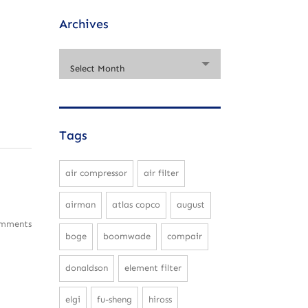
Archives
Select Month
Tags
air compressor
air filter
airman
atlas copco
august
mments
boge
boomwade
compair
donaldson
element filter
elgi
fu-sheng
hiross