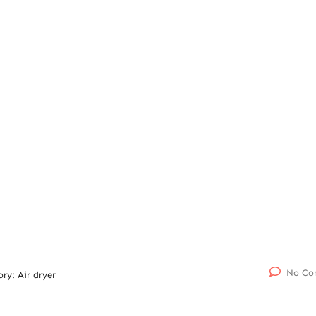
No Co
ory:
Air dryer