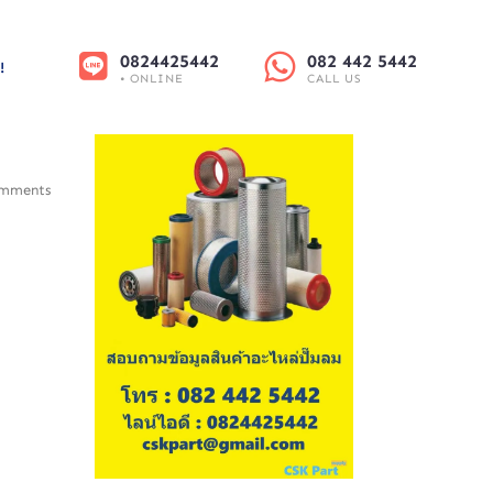
0824425442
082 442 5442
!
• ONLINE
CALL US
mments