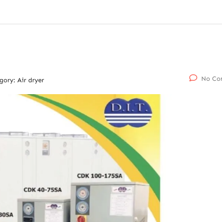
No Co
gory:
Air dryer