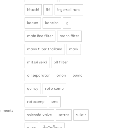
hitachi
ihi
ingersoll rand
kaeser
kobelco
lg
main line filter
mann filter
mann filter thailand
mark
mitsui seiki
oil filter
oil separator
orion
puma
quincy
roto comp
rotocomp
smc
mments
solenoid valve
sotras
sullair
swan
น้ำมันปั๊มลม