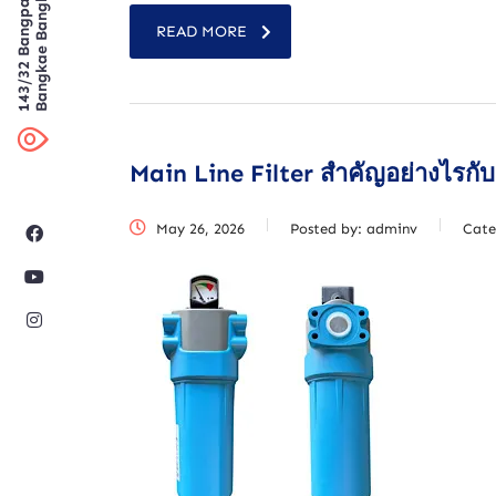
Bangkae Bangkok
143/32 Bangpai
READ MORE
Main Line Filter สำคัญอย่างไรก
May 26, 2026
Posted by:
adminv
Cate