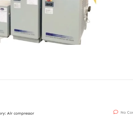
No Co
ory:
Air compressor