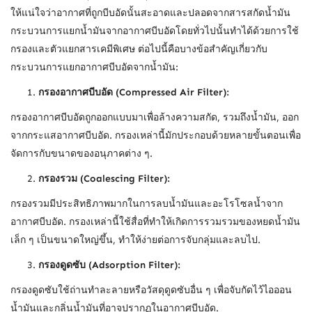
ให้แน่ใจว่าอากาศที่ถูกบีบอัดนั้นสะอาดและปลอดจากสารสกัดน้ำมัน
กระบวนการแยกน้ำมันจากอากาศบีบอัดโดยทั่วไปนั้นทำได้ด้วยการใช้
กรองและตัวแยกสารเคมีพิเศษ ต่อไปนี้คือบางข้อสำคัญเกี่ยวกับ
กระบวนการแยกอากาศบีบอัดจากน้ำมัน:
กรองอากาศบีบอัด (
Compressed Air Filter):
กรองอากาศบีบอัดถูกออกแบบมาเพื่อล้างความสกัด, รวมถึงน้ำมัน, ออก
จากกระแสอากาศบีบอัด. กรองเหล่านี้มักประกอบด้วยหลายขั้นตอนเพื่อ
จัดการกับขนาดของอนุภาคต่าง ๆ.
กรองรวม (
Coalescing Filter):
กรองรวมมีประสิทธิภาพมากในการลบน้ำมันและอะโรโซลน้ำจาก
อากาศบีบอัด. กรองเหล่านี้ใช้สื่อที่ทำให้เกิดการรวมรวมของหยดน้ำมัน
เล็ก ๆ เป็นขนาดใหญ่ขึ้น, ทำให้ง่ายต่อการจับกลุ่มและลบไป.
กรองดูดซับ (
Adsorption Filter):
กรองดูดซับใช้ถ่านทำละลายหรือวัสดุดูดซับอื่น ๆ เพื่อจับกัดไว้ไอออน
น้ำมันและกลิ่นน้ำมันที่อาจปรากฏในอากาศบีบอัด.