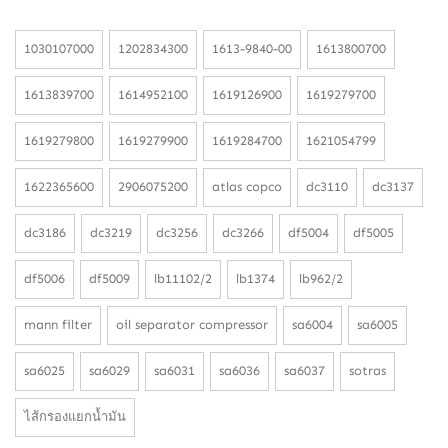
1030107000
1202834300
1613-9840-00
1613800700
1613839700
1614952100
1619126900
1619279700
1619279800
1619279900
1619284700
1621054799
1622365600
2906075200
atlas copco
dc3110
dc3137
dc3186
dc3219
dc3256
dc3266
df5004
df5005
df5006
df5009
lb11102/2
lb1374
lb962/2
mann filter
oil separator compressor
sa6004
sa6005
sa6025
sa6029
sa6031
sa6036
sa6037
sotras
ไส้กรองแยกน้ำมัน