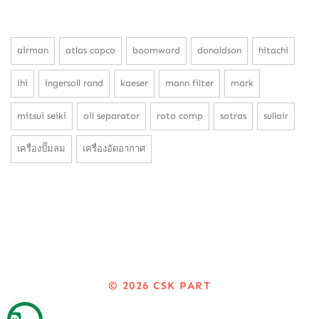
airman
atlas copco
boomward
donaldson
hitachi
ihi
ingersoll rand
kaeser
mann filter
mark
mitsui seiki
oil separator
roto comp
sotras
sullair
เครื่องปั๊มลม
เครื่องอัดอากาศ
© 2026
CSK PART