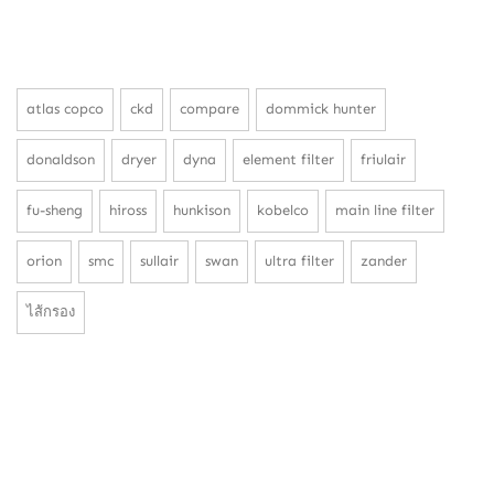
atlas copco
ckd
compare
dommick hunter
donaldson
dryer
dyna
element filter
friulair
fu-sheng
hiross
hunkison
kobelco
main line filter
orion
smc
sullair
swan
ultra filter
zander
ไส้กรอง