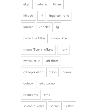
elgi
fu-sheng
hiross
hitachi
ihi
ingersoll rand
kaeser
kobelco
lg
main line filter
mann filter
mann filter thailand
mark
mitsui seiki
oil filter
oil separator
orion
puma
quincy
roto comp
rotocomp
smc
solenoid valve
sotras
sullair