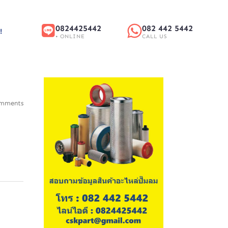
0824425442
082 442 5442
!
• ONLINE
CALL US
mments