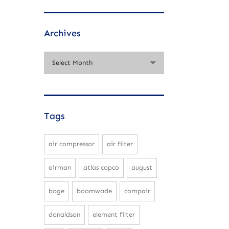
Archives
Select Month
Tags
air compressor
air filter
airman
atlas copco
august
boge
boomwade
compair
donaldson
element filter