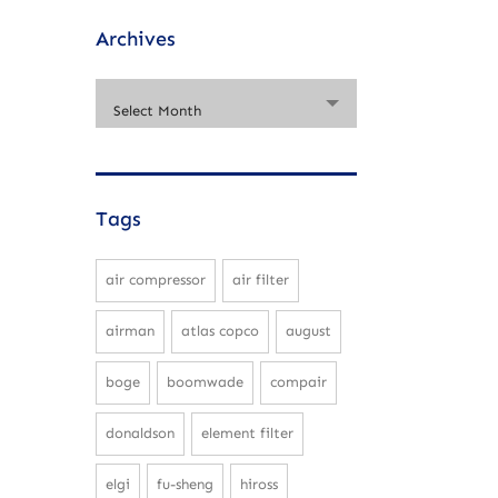
Archives
Select Month
Tags
air compressor
air filter
airman
atlas copco
august
boge
boomwade
compair
donaldson
element filter
elgi
fu-sheng
hiross