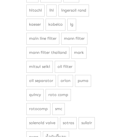
hitachi
ihi
ingersoll rand
kaeser
kobelco
lg
main line filter
mann filter
mann filter thailand
mark
mitsui seiki
oil filter
oil separator
orion
puma
quincy
roto comp
rotocomp
smc
solenoid valve
sotras
sullair
swan
น้ำมันปั๊มลม