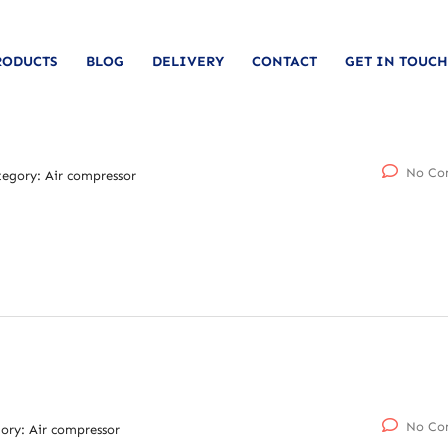
RODUCTS
BLOG
DELIVERY
CONTACT
GET IN TOUCH
No Co
tegory:
Air compressor
No Co
ory:
Air compressor