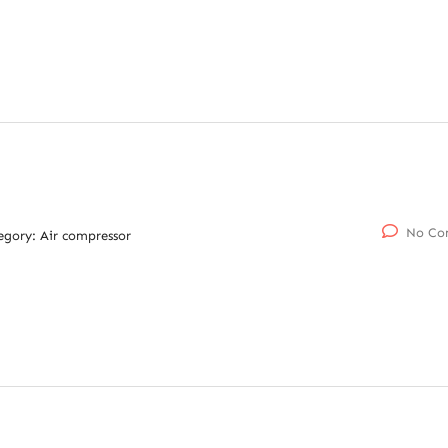
No Co
egory:
Air compressor