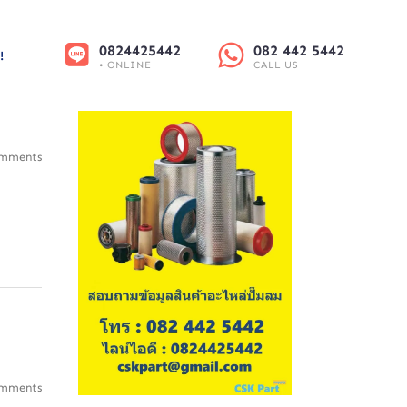
0824425442
082 442 5442
!
• ONLINE
CALL US
mments
mments