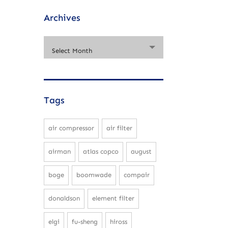
Archives
Select Month
Tags
air compressor
air filter
airman
atlas copco
august
boge
boomwade
compair
donaldson
element filter
elgi
fu-sheng
hiross