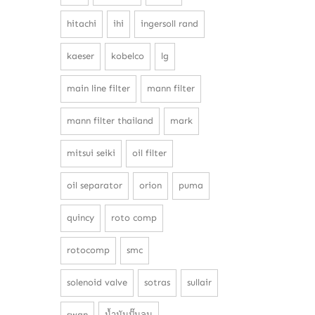
hitachi
ihi
ingersoll rand
kaeser
kobelco
lg
main line filter
mann filter
mann filter thailand
mark
mitsui seiki
oil filter
oil separator
orion
puma
quincy
roto comp
rotocomp
smc
solenoid valve
sotras
sullair
swan
น้ำมันปั๊มลม