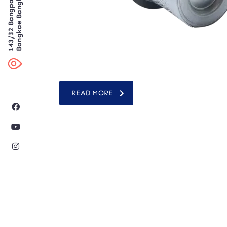
Bangkae Bangkok
143/32 Bangpai
READ MORE