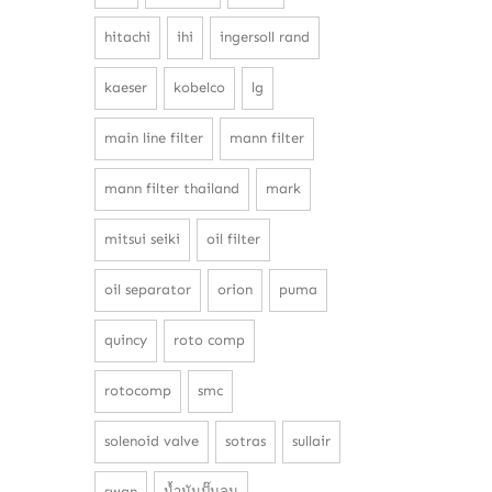
hitachi
ihi
ingersoll rand
kaeser
kobelco
lg
main line filter
mann filter
mann filter thailand
mark
mitsui seiki
oil filter
oil separator
orion
puma
quincy
roto comp
rotocomp
smc
solenoid valve
sotras
sullair
swan
น้ำมันปั๊มลม