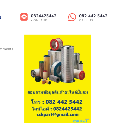
0824425442
082 442 5442
!
• ONLINE
CALL US
mments