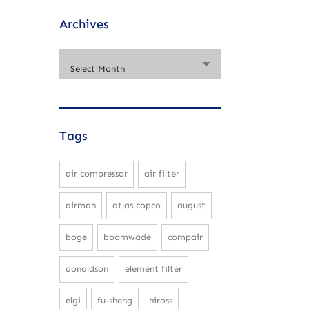
Archives
Select Month
Tags
air compressor
air filter
airman
atlas copco
august
boge
boomwade
compair
donaldson
element filter
elgi
fu-sheng
hiross