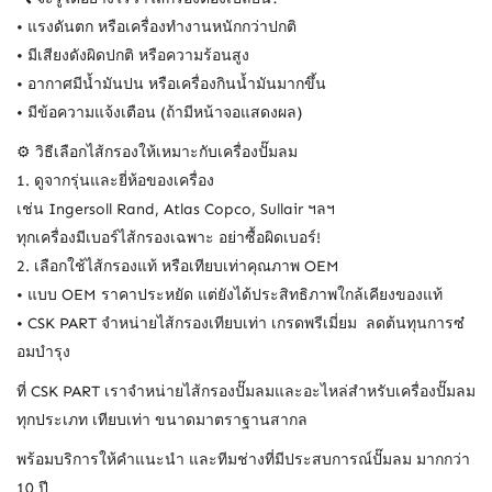
• แรงดันตก หรือเครื่องทำงานหนักกว่าปกติ
• มีเสียงดังผิดปกติ หรือความร้อนสูง
• อากาศมีน้ำมันปน หรือเครื่องกินน้ำมันมากขึ้น
• มีข้อความแจ้งเตือน (ถ้ามีหน้าจอแสดงผล)
⚙️ วิธีเลือกไส้กรองให้เหมาะกับเครื่องปั๊มลม
1. ดูจากรุ่นและยี่ห้อของเครื่อง
เช่น Ingersoll Rand, Atlas Copco, Sullair ฯลฯ
ทุกเครื่องมีเบอร์ไส้กรองเฉพาะ อย่าซื้อผิดเบอร์!
2. เลือกใช้ไส้กรองแท้ หรือเทียบเท่าคุณภาพ OEM
• แบบ OEM ราคาประหยัด แต่ยังได้ประสิทธิภาพใกล้เคียงของแท้
• CSK PART จำหน่ายไส้กรองเทียบเท่า เกรดพรีเมี่ยม ลดต้นทุนการซ๋
อมบำรุง
ที่ CSK PART เราจำหน่ายไส้กรองปั๊มลมและอะไหล่สำหรับเครื่องปั๊มลม
ทุกประเภท เทียบเท่า ขนาดมาตราฐานสากล
พร้อมบริการให้คำแนะนำ และทีมช่างที่มีประสบการณ์ปั๊มลม มากกว่า
10 ปี