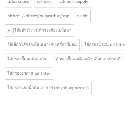
atlas copco
csk part
csk part supply
hitachi /kobelco/august/bsc/nssp
sullair
จะรู้ได้อย่างไรว่าไส้กรองต้องเปลี่ยน?
วิธีเลือกไส้กรองให้เหมาะกับเครื่องปั๊มลม
ไส้กรองน้ำมัน oil filter
ไส้กรองปั๊มลมคืออะไร
ไส้กรองปั๊มลมคืออะไร เลือกแบบไหนดี?
ไส้กรองอากาศ air filter
ไส้กรองแยกน้ำมัน-อากาศ (air/oil separator)