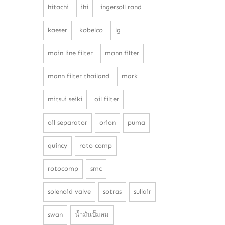
hitachi
ihi
ingersoll rand
kaeser
kobelco
lg
main line filter
mann filter
mann filter thailand
mark
mitsui seiki
oil filter
oil separator
orion
puma
quincy
roto comp
rotocomp
smc
solenoid valve
sotras
sullair
swan
น้ำมันปั๊มลม