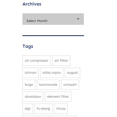
Archives
Select Month
Tags
air compressor
air filter
airman
atlas copco
august
boge
boomwade
compair
donaldson
element filter
elgi
fu-sheng
hiross