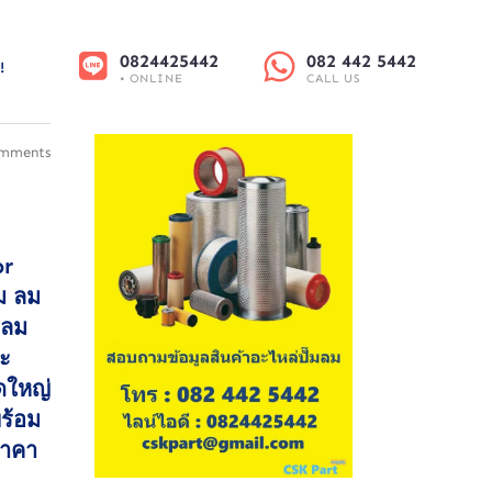
0824425442
082 442 5442
!
• ONLINE
CALL US
mments
or
๊ม ลม
๊มลม
าะ
ดใหญ่
พร้อม
ราคา