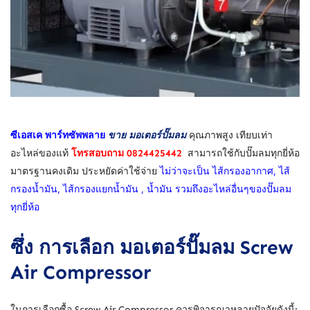
ซีเอสเค พาร์ทซัพพลาย
ขาย มอเตอร์ปั๊มลม
คุณภาพสูง เทียบเท่า
อะไหล่ของแท้
โทรสอบถาม 0824425442
สามารถใช้กับปั๊มลมทุกยี่ห้อ
มาตรฐานคงเดิม ประหยัดค่าใช้จ่าย
ไม่ว่าจะเป็น ไส้กรองอากาศ, ไส้
กรองน้ำมัน, ไส้กรองแยกน้ำมัน , น้ำมัน รวมถึงอะไหล่อื่นๆของปั๊มลม
ทุกยี่ห้อ
ซึ่ง การเลือก มอเตอร์ปั๊มลม Screw
Air Compressor
ในการเลือกซื้อ Screw Air Compressor ควรพิจารณาหลายปัจจัยดังนี้: